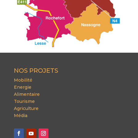
NOS PROJETS
Mobilité
Energie
Alimentaire
Tourisme
Agriculture
Média