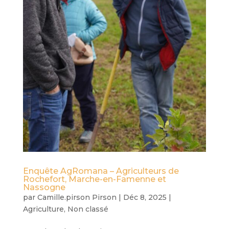
Enquête AgRomana – Agriculteurs de
Rochefort, Marche-en-Famenne et
Nassogne
par
Camille.pirson Pirson
|
Déc 8, 2025
|
Agriculture
,
Non classé